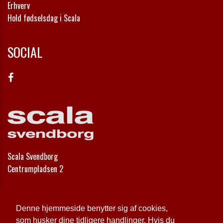
Erhverv
Hold fødselsdag i Scala
SOCIAL
Scala Svendborg
Centrumpladsen 2
Telefon:
62 21 30 00
Email:
info@scala-svendborg.dk
Denne hjemmeside benytter sig af cookies,
som husker dine tidligere handlinger. Hvis du