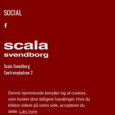
SOCIAL
Scala Svendborg
Centrumpladsen 2
Telefon:
62 21 30 00
Email:
info@scala-svendborg.dk
Denne hjemmeside benytter sig af cookies,
som husker dine tidligere handlinger. Hvis du
Cookie- og privatlivspolitik
klikker videre på vores side, accepterer du
dette.
Læs mere