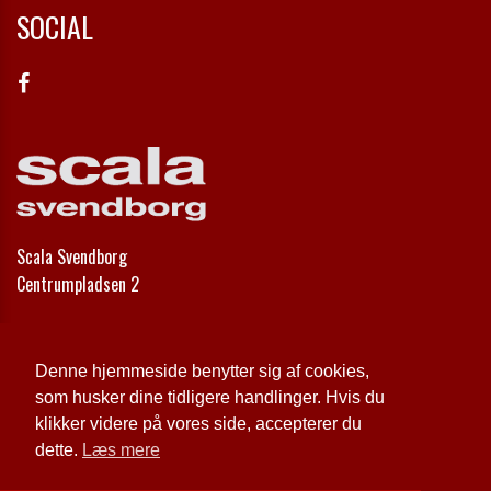
SOCIAL
Scala Svendborg
Centrumpladsen 2
Telefon:
62 21 30 00
Email:
info@scala-svendborg.dk
Denne hjemmeside benytter sig af cookies,
som husker dine tidligere handlinger. Hvis du
Cookie- og privatlivspolitik
klikker videre på vores side, accepterer du
dette.
Læs mere
Website og billetsystem fra ebillet a/s