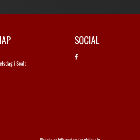
MAP
SOCIAL
elsdag i Scala
Website og billetsystem fra ebillet a/s